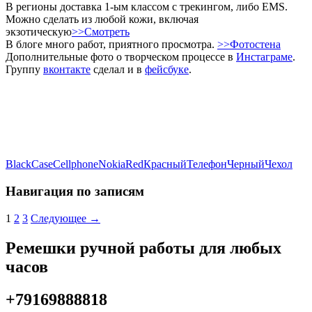
В регионы доставка 1-ым классом с трекингом, либо EMS.
Можно сделать из любой кожи, включая
экзотическую
>>Смотреть
В блоге много работ, приятного просмотра.
>>Фотостена
Дополнительные фото о творческом процессе в
Инстаграме
.
Группу
вконтакте
сделал и в
фейсбуке
.
Black
Case
Cellphone
Nokia
Red
Красный
Телефон
Черный
Чехол
Навигация по записям
1
2
3
Следующее →
Ремешки ручной работы для любых
часов
+79169888818