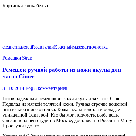
Картинки кликабельны:
cleaner
maserati
Red
втулки
Красный
мазерати
очистка
Ремешки|Strap
Ремешок ручной работы из кожи акулы для
часов Cimer
31.10.2014
Fog
8 комментариев
Готов надежный ремешок из кожи акулы для часов Cimer.
Подклад из мягкой телячьей кожи. Ручная строчка вощеной
нитью табачного оттенка. Кожа акулы толстая и обладает
уникальной фактурой. Кто бы мог подумать, рыба ведь.
Сделан в нашей студии в Москве, доставка по России и Миру.
Прослужит долго.