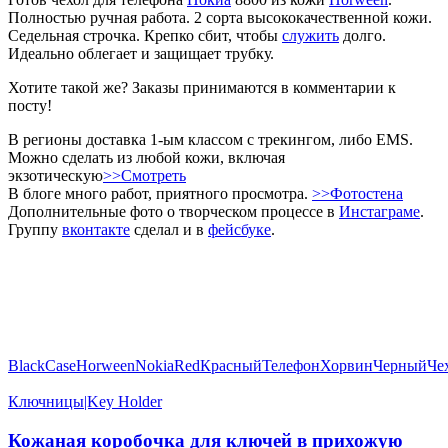
Полностью ручная работа. 2 сорта высококачественной кожи.
Седельная строчка. Крепко сбит, чтобы
служить
долго.
Идеально облегает и защищает трубку.
Хотите такой же? Заказы принимаются в комментарии к
посту!
В регионы доставка 1-ым классом с трекингом, либо EMS.
Можно сделать из любой кожи, включая
экзотическую
>>Смотреть
В блоге много работ, приятного просмотра.
>>Фотостена
Дополнительные фото о творческом процессе в
Инстаграме
.
Группу
вконтакте
сделал и в
фейсбуке
.
Black
Case
Horween
Nokia
Red
Красный
Телефон
Хорвин
Черный
Че
Ключницы|Key Holder
Кожаная коробочка для ключей в прихожую