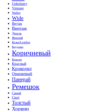
Upholstery
Vintage
Wallet
Wide
Вегтан
Винтаж
Дизель
Женский
Кожа|Leather
Кордован
Коричневый
Кошелек
Красный
Крокодил
Оранжевый
Панерай
Ремешок
Синий
Скат
Толстый
Хорвин