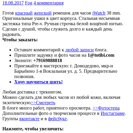
18.08.2017
Fog
4 комментария
Готов
красный
женский
ремешок для часов
iWatch
38 mm.
Оригинальные ушки в цвет корпуса. Стальная несъемная
застежка типа Pre-v. Ручная строчка белой вощёной нитью.
Сделан с душой, чтобы служить долго и каждый день
радовать.
Чтобы заказать:
Оставьте комментарий к
любой записи
блога.
Пришлите задумку и фото часов на
1@totibi.com
Звоните:
+79169888818
Приезжайте в мастерскую: г. Домодедово, мкр-н
Барыбино 1-я Вокзальная ул. д. 5. Предварительно
позвонив.
Хочу научиться шить!
Любая доставка с трекингом.
Можно сделать для любых часов из любой кожи, включая
экзотическую
>>Смотреть
В блоге много работ, приятного просмотра.
>>Фотостена
Дополнительные фото о творческом процессе в
Инстаграме
.
Группы
вконтакте
и в
фейсбуке
.
Нажмите, чтобы увеличить: