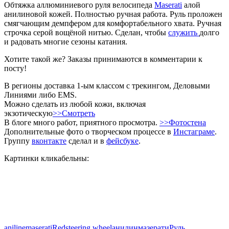
Обтяжка аллюминиевого руля велосипеда
Maserati
алой
анилиновой кожей. Полностью ручная работа. Руль проложен
смягчающим демпфером для комфортабельного хвата. Ручная
строчка серой вощёной нитью. Сделан, чтобы
служить
долго
и радовать многие сезоны катания.
Хотите такой же? Заказы принимаются в комментарии к
посту!
В регионы доставка 1-ым классом с трекингом, Деловыми
Линиями либо EMS.
Можно сделать из любой кожи, включая
экзотическую
>>Смотреть
В блоге много работ, приятного просмотра.
>>Фотостена
Дополнительные фото о творческом процессе в
Инстаграме
.
Группу
вконтакте
сделал и в
фейсбуке
.
Картинки кликабельны:
aniline
maserati
Red
steering wheel
анилин
мазерати
Руль