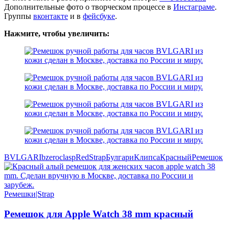
Дополнительные фото о творческом процессе в
Инстаграме
.
Группы
вконтакте
и в
фейсбуке
.
Нажмите, чтобы увеличить:
BVLGARI
bzero
clasp
Red
Strap
Булгари
Клипса
Красный
Ремешок
Ремешки|Strap
Ремешок для Apple Watch 38 mm красный