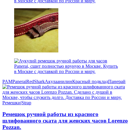
PAM
Panerai
Red
Shark
Акула
анилин
Красный подклад
Панерай
Ремешки|Strap
Ремешок ручной работы из красного
шлифованного ската для женских часов Lorenzo
Pozzan.