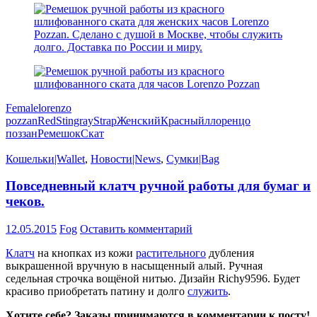
Female
lorenzo
pozzan
Red
Stingray
Strap
Женский
Красный
л
лоренцо
поззан
Ремешок
Скат
Кошельки|Wallet
,
Новости|News
,
Сумки|Bag
Повседневный клатч ручной работы для бумаг и
чеков.
12.05.2015
Fog
Оставить комментарий
Клатч
на кнопках из кожи
растительного
дубления
выкрашенной вручную в насыщенный алый. Ручная
седельная строчка вощёной нитью. Дизайн Richy9596. Будет
красиво приобретать патину и долго
служить
.
Хотите себе? Заказы принимаются в комментарии к посту!