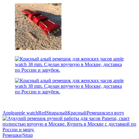
Apple
apple watch
Red
Strap
алый
Красный
Ремешок
эпл вотч
Ремешки|Strap