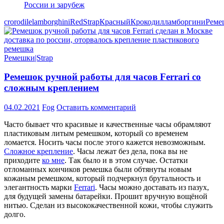
crorodile
lamborghini
Red
Strap
Красный
Крокодил
ламборгини
Реме
Ремешки|Strap
Ремешок ручной работы для часов Ferrari со
сложным креплением
04.02.2021
Fog
Оставить комментарий
Часто бывает что красивые и качественные часы обрамляют
пластиковым литым ремешком, который со временем
ломается. Носить часы после этого кажется невозможным.
Сложное крепление
. Часы лежат без дела, пока вы не
приходите
ко мне
. Так было и в этом случае. Остатки
отломанных кончиков ремешка были обтянуты новым
кожаным ремешком, который подчеркнул брутальность и
элегантность марки
Ferrari
. Часы можно доставать из пазух,
для будущей замены батарейки. Прошит вручную вощёной
нитью. Сделан из высококачественной кожи, чтобы служить
долго.