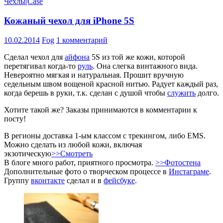
Чехлы|Case
Кожаный чехол для iPhone 5S
10.02.2014
Fog
1 комментарий
Сделал чехол для
айфона
5S из той же кожи, которой
перетягивал когда-то
руль
. Она слегка винтажного вида.
Невероятно мягкая и натуральная. Прошит вручную
седельным швом вощеной красной нитью. Радует каждый раз,
когда берешь в руки, т.к. сделан с душой чтобы
служить
долго.
Хотите такой же? Заказы принимаются в комментарии к
посту!
В регионы доставка 1-ым классом с трекингом, либо EMS.
Можно сделать из любой кожи, включая
экзотическую
>>Смотреть
В блоге много работ, приятного просмотра.
>>Фотостена
Дополнительные фото о творческом процессе в
Инстаграме
.
Группу
вконтакте
сделал и в
фейсбуке
.