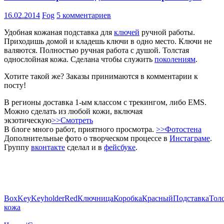
16.02.2014
Fog
5 комментариев
Удобная кожаная подставка для
ключей
ручной работы.
Приходишь домой и кладешь ключи в одно место. Ключи не
валяются. Полностью ручная работа с душой. Толстая
однослойная кожа. Сделана чтобы служить
поколениям
.
Хотите такой же? Заказы принимаются в комментарии к
посту!
В регионы доставка 1-ым классом с трекингом, либо EMS.
Можно сделать из любой кожи, включая
экзотическую
>>Смотреть
В блоге много работ, приятного просмотра.
>>Фотостена
Дополнительные фото о творческом процессе в
Инстаграме
.
Группу
вконтакте
сделал и в
фейсбуке
.
Box
Key
Keyholder
Red
Ключница
Коробка
Красный
Подставка
Тол
кожа