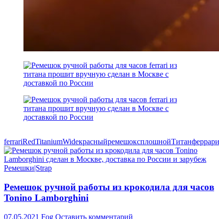
ferrari
Red
Titanium
Wide
красный
ремешок
сплошной
Титан
феррар
Ремешки|Strap
Ремешок ручной работы из крокодила для часов
Tonino Lamborghini
07.05.2021
Fog
Оставить комментарий