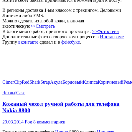
Хотите cебе? Заказы принимаются в комментарии к посту!
В регионы доставка 1-ым классом с трекингом, Деловыми
Линиями либо EMS.
Можно сделать из любой кожи, включая
экзотическую
>>Смотреть
В блоге много работ, приятного просмотра.
>>Фотостена
Дополнительные фото о творческом процессе в
Инстаграме
.
Группу
вконтакте
сделал и в
фейсбуке
.
Cimer
Clip
Red
Shark
Strap
Акула
Бордовый
Клипса
Коричневый
Рем
Чехлы|Case
Кожаный чехол ручной работы для телефона
Nokia 8800
29.03.2014
Fog
8 комментариев
Готов чехол для телефона
Нокиа
8800 из кожи
Horween
.