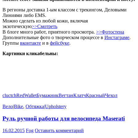
В регионы доставка 1-ым классом с трекингом, Деловыми
Линиями либо EMS.
Можно сделать из любой кожи, включая
экзотическую
>>Смотреть
В блоге много работ, приятного просмотра.
>>Фотостена
Дополнительные фото о творческом процессе в
Инстаграме
.
Группы
вконтакте
и в
фейсбуке
.
Картинки кликабельны:
cluctch
Red
Wallet
Бумажник
Вегтан
Клатч
Красный
Чехол
Вело|Bike
,
Обтяжка|Upholstery
Руль ручной работы для велосипеда Maserati
16.02.2015
Fog
Оставить комментарий