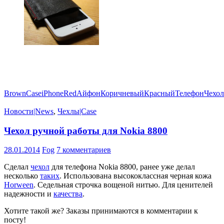
Brown
Case
iPhone
Red
Айфон
Коричневый
Красный
Телефон
Чехол
Новости|News
,
Чехлы|Case
Чехол ручной работы для Nokia 8800
28.01.2014
Fog
7 комментариев
Сделал
чехол
для телефона Nokia 8800, ранее уже делал
несколько
таких
. Использована высококлассная черная кожа
Horween
. Седельная строчка вощеной нитью. Для ценителей
надежности и
качества
.
Хотите такой же? Заказы принимаются в комментарии к
посту!