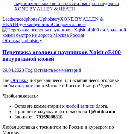
Leather
neadphones
Upholstery
XONE BY ALLEN &
HEATH
дужка
наушники
Ободок
оголовье
Обтяжка|Upholstery
Перетяжка оголовья наушников Xqisit oE400
натуральной кожей
29.04.2023
Fog
Оставить комментарий
Где
Обтяжка
потрескавшееся или осыпавшееся оголовье
любых
наушников
в Москве и России. Быстро? Здесь!
Чтобы заказать:
Оставьте комментарий к
любой записи
блога.
Пришлите задумку и фото часов на
1@totibi.com
Звоните:
+79169888818
Любая доставка с трекингом по России и курьером по
Москве.