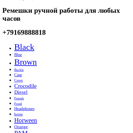
Ремешки ручной работы для любых
часов
+79169888818
Black
Blue
Brown
Buckle
Case
Cover
Crocodile
Diesel
Female
Fossil
Headphones
horse
Horween
Orange