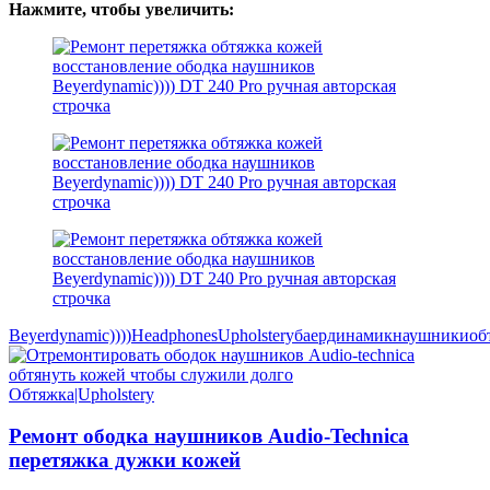
Нажмите, чтобы увеличить:
Beyerdynamic))))
Headphones
Upholstery
баердинамик
наушники
об
Обтяжка|Upholstery
Ремонт ободка наушников Audio-Technica
перетяжка дужки кожей