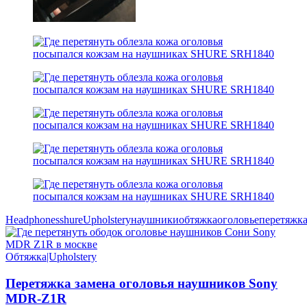
Headphones
shure
Upholstery
наушники
обтяжка
оголовье
перетяжк
Обтяжка|Upholstery
Перетяжка замена оголовья наушников Sony
MDR-Z1R