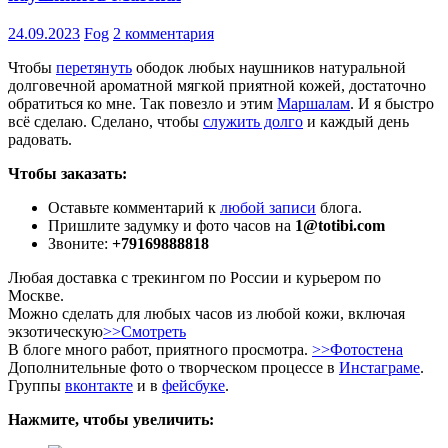
24.09.2023
Fog
2 комментария
Чтобы
перетянуть
ободок любых наушников натуральной
долговечной ароматной мягкой приятной кожей, достаточно
обратиться ко мне. Так повезло и этим
Маршалам
. И я быстро
всё сделаю. Сделано, чтобы
служить долго
и каждый день
радовать.
Чтобы заказать:
Оставьте комментарий к
любой записи
блога.
Пришлите задумку и фото часов на
1@totibi.com
Звоните:
+79169888818
Любая доставка с трекингом по России и курьером по
Москве.
Можно сделать для любых часов из любой кожи, включая
экзотическую
>>Смотреть
В блоге много работ, приятного просмотра.
>>Фотостена
Дополнительные фото о творческом процессе в
Инстаграме
.
Группы
вконтакте
и в
фейсбуке
.
Нажмите, чтобы увеличить: