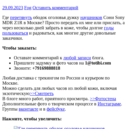
29.09.2023
Fog
Оставить комментарий
Где
перетянуть
ободок оголовья дужку
наушников
Сони Sony
MDR Z1R в Москве? Просто передать их мне или прислать, а
через несколько дней забрать в коже, чтобы долгие
годы
пользоваться
и радоваться, как многие другие довольные
заказчики.
Чтобы заказать:
Оставьте комментарий к
любой записи
блога.
Пришлите задумку и фото часов на
1@totibi.com
Звоните:
+79169888818
Любая доставка с трекингом по России и курьером по
Москве.
Можно сделать для любых часов из любой кожи, включая
экзотическую
>>Смотреть
В блоге много работ, приятного просмотра.
>>Фотостена
Дополнительные фото о творческом процессе в
Инстаграме
.
Группы
вконтакте
и в
фейсбуке
.
Нажмите, чтобы увеличить: