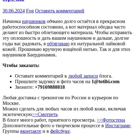
30.06.2024
Fog
Оставить комментарий
Начинка
наушников
обчыно долго остаётся в прекрасном
работоспособном состоянии, а вот материал ободка часто
делают из быстро облетающего материала. Чтобы исправить
эту оплошность и дать вашим наушником и дальше, долгие
годы вас радовать, я
обтягиваю
их натуральной лайковой
кожей. Прошиваю вручную вощёной нитью. Так и для этих
наушников Баердинамик.
Чтобы заказать:
Оставьте комментарий к
любой записи
блога.
Пришлите задумку и фото часов на
1@totibi.com
Звоните:
+79169888818
Любая доставка с трекингом по России и курьером по
Москве.
Можно сделать для любых часов из любой кожи, включая
экзотическую
>>Смотреть
В блоге много работ, приятного просмотра.
>>Фотостена
Дополнительные фото о творческом процессе в
Инстаграме
.
Группы
вконтакте
и в
фейсбуке
.