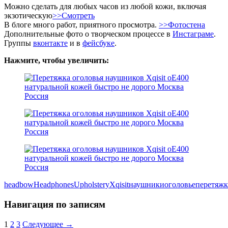
Можно сделать для любых часов из любой кожи, включая
экзотическую
>>Смотреть
В блоге много работ, приятного просмотра.
>>Фотостена
Дополнительные фото о творческом процессе в
Инстаграме
.
Группы
вконтакте
и в
фейсбуке
.
Нажмите, чтобы увеличить:
headbow
Headphones
Upholstery
Xqisit
наушники
оголовье
перетяжк
Навигация по записям
1
2
3
Следующее →