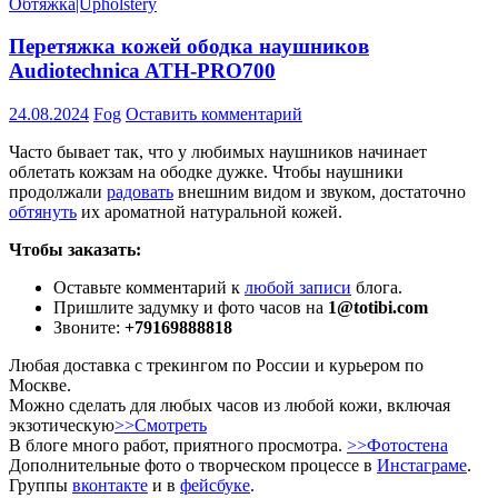
Обтяжка|Upholstery
Перетяжка кожей ободка наушников
Audiotechnica ATH-PRO700
24.08.2024
Fog
Оставить комментарий
Часто бывает так, что у любимых наушников начинает
облетать кожзам на ободке дужке. Чтобы наушники
продолжали
радовать
внешним видом и звуком, достаточно
обтянуть
их ароматной натуральной кожей.
Чтобы заказать:
Оставьте комментарий к
любой записи
блога.
Пришлите задумку и фото часов на
1@totibi.com
Звоните:
+79169888818
Любая доставка с трекингом по России и курьером по
Москве.
Можно сделать для любых часов из любой кожи, включая
экзотическую
>>Смотреть
В блоге много работ, приятного просмотра.
>>Фотостена
Дополнительные фото о творческом процессе в
Инстаграме
.
Группы
вконтакте
и в
фейсбуке
.