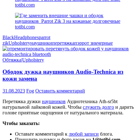
Black
Headphones
parrot
zik
Upholstery
наушники
перетяжка
пэррот зик
черные
Обтяжка|Upholstery
Ободок дужка наушников Audio-Technica из
кожи замена
31.08.2023
Fog
Оставить комментарий
Перетяжка дужки
наушников
Аудиотехника Ath-sr5bt
натуральной лайковой кожей. Чтобы
служить долго
и дарить
голове приятные ощущения от натурального материала.
Чтобы заказать:
Оставьте комментарий к
любой записи
блога.
Пришлите задумку и фото часов на
1@totibi.com