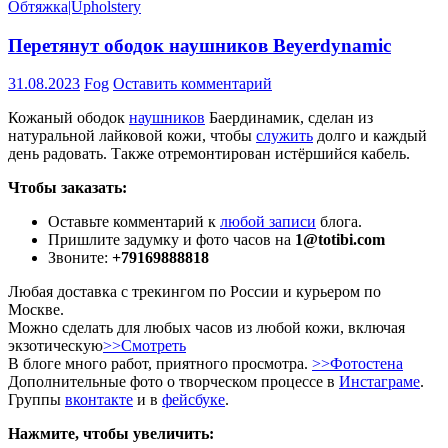
Обтяжка|Upholstery
Перетянут ободок наушников Beyerdynamic
31.08.2023
Fog
Оставить комментарий
Кожаный ободок
наушников
Баердинамик, сделан из
натуральной лайковой кожи, чтобы
служить
долго и каждый
день радовать. Также отремонтирован истёршийся кабель.
Чтобы заказать:
Оставьте комментарий к
любой записи
блога.
Пришлите задумку и фото часов на
1@totibi.com
Звоните:
+79169888818
Любая доставка с трекингом по России и курьером по
Москве.
Можно сделать для любых часов из любой кожи, включая
экзотическую
>>Смотреть
В блоге много работ, приятного просмотра.
>>Фотостена
Дополнительные фото о творческом процессе в
Инстаграме
.
Группы
вконтакте
и в
фейсбуке
.
Нажмите, чтобы увеличить: