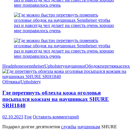
Headphones
sennheiser
Upholstery
наушники
Ободок
перетяжка
сенх
Обтяжка|Upholstery
Где перетянуть облезла кожа оголовья
посыпался кожзам на наушниках SHURE
SRH1840
02.10.2023
Fog
Оставить комментарий
Подарил долгие десятилетия
службы
наушникам
SHURE