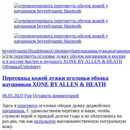
beyerdynamic
Headphones
Upholstery
баердинамик
дужка
наушники
Обтяжка|Upholstery
Перетяжка кожей дужки оголовья ободка
наушников XONE BY ALLEN & HEATH
06.05.2023
Fog
Оставить комментарий
Здесь я
перетянул
оголовье ободок дужку диджейских
наушников.
С удовольствием перетяну и ваши, чтобы
служили верой и правдой долгие годы и не облуплялись на
раз-два, так как
использую
высококачественную натуральную
кожу.