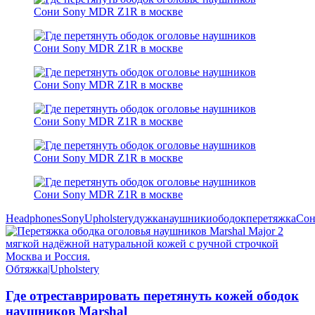
Headphones
Sony
Upholstery
дужка
наушники
ободок
перетяжка
Со
Обтяжка|Upholstery
Где отреставрировать перетянуть кожей ободок
наушников Marshal