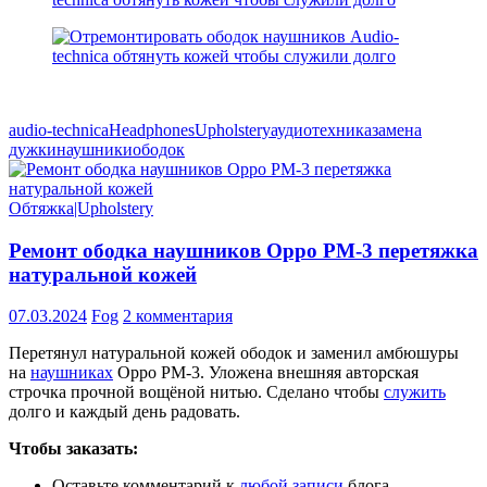
audio-technica
Headphones
Upholstery
аудиотехника
замена
дужки
наушники
ободок
Обтяжка|Upholstery
Ремонт ободка наушников Oppo PM-3 перетяжка
натуральной кожей
07.03.2024
Fog
2 комментария
Перетянул натуральной кожей ободок и заменил амбюшуры
на
наушниках
Oppo PM-3. Уложена внешняя авторская
строчка прочной вощёной нитью. Сделано чтобы
служить
долго и каждый день радовать.
Чтобы заказать:
Оставьте комментарий к
любой записи
блога.