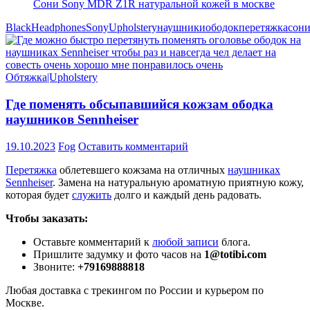
Black
Headphones
Sony
Upholstery
наушники
ободок
перетяжка
сон
Обтяжка|Upholstery
Где поменять обсыпавшийся кожзам ободка
наушников Sennheiser
19.10.2023
Fog
Оставить комментарий
Перетяжка
облетевшего кожзама на отличных
наушниках
Sennheiser
. Замена на натуральную ароматную приятную кожу,
которая будет
служить
долго и каждый день радовать.
Чтобы заказать:
Оставьте комментарий к
любой записи
блога.
Пришлите задумку и фото часов на
1@totibi.com
Звоните:
+79169888818
Любая доставка с трекингом по России и курьером по
Москве.