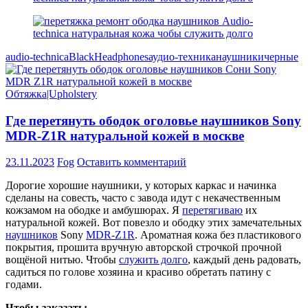
audio-technica
Black
Headphones
аудио-техника
наушники
черные
Обтяжка|Upholstery
Где перетянуть ободок оголовье наушников Sony
MDR-Z1R натуральной кожей в москве
23.11.2023
Fog
Оставить комментарий
Дорогие хорошие наушники, у которых каркас и начинка
сделаны на совесть, часто с завода идут с некачественным
кожзамом на ободке и амбушюрах. Я
перетягиваю
их
натуральной кожей. Вот повезло и ободку этих замечательных
наушников
Sony
MDR-Z1R
. Ароматная кожа без пластикового
покрытия, прошита вручную авторской строчкой прочной
вощёной нитью. Чтобы
служить долго
, каждый день радовать,
садиться по голове хозяина и красиво обретать патину с
годами.
Чтобы заказать: