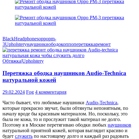
Black
Headphones
oppo
pm-
3
Upholstery
наушники
ободок
оппо
перетяжка
ремонт
Обтяжка|Upholstery
Перетяжка ободка наушников Audio-Technica
натуральной кожей
29.02.2024
Fog
4 комментария
Часто бывает, что любимые наушники
Audio-Technica
,
которые прекрасно звучат, были обтянуты непонятным, по
началу вроде бы красивым материалом. Но, поскольку, это
была не кожа, то и прослужит такой материал не долго.
Поэтому я в Москве перетягиваю ободки любых
наушников
натуральной приятной кожей, которая выглядит красиво и
будет
служить
по настоящему долго и каждый раз радовать