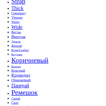
Strap
Thick
Upholstery
Vintage
Wallet
Wide
Вегтан
Винтаж
Дизель
Женский
Кожа|Leather
Кордован
Коричневый
Кошелек
Красный
Крокодил
Оранжевый
Панерай
Ремешок
Синий
Скат