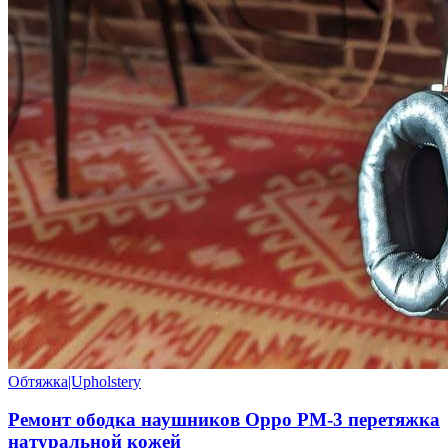
Обтяжка|Upholstery
Ремонт ободка наушников Oppo PM-3 перетяжка
натуральной кожей