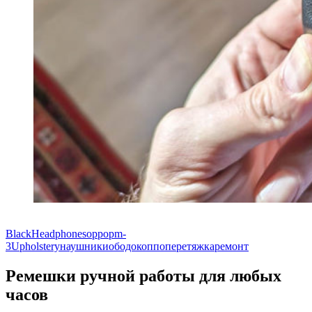
Black
Headphones
oppo
pm-
3
Upholstery
наушники
ободок
оппо
перетяжка
ремонт
Ремешки ручной работы для любых
часов