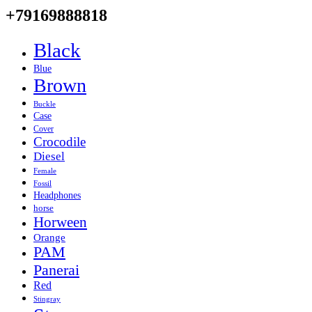
+79169888818
Black
Blue
Brown
Buckle
Case
Cover
Crocodile
Diesel
Female
Fossil
Headphones
horse
Horween
Orange
PAM
Panerai
Red
Stingray