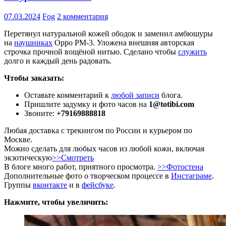
07.03.2024
Fog
2 комментария
Перетянул натуральной кожей ободок и заменил амбюшуры
на
наушниках
Oppo PM-3. Уложена внешняя авторская
строчка прочной вощёной нитью. Сделано чтобы
служить
долго и каждый день радовать.
Чтобы заказать:
Оставьте комментарий к
любой записи
блога.
Пришлите задумку и фото часов на
1@totibi.com
Звоните:
+79169888818
Любая доставка с трекингом по России и курьером по
Москве.
Можно сделать для любых часов из любой кожи, включая
экзотическую
>>Смотреть
В блоге много работ, приятного просмотра.
>>Фотостена
Дополнительные фото о творческом процессе в
Инстаграме
.
Группы
вконтакте
и в
фейсбуке
.
Нажмите, чтобы увеличить: