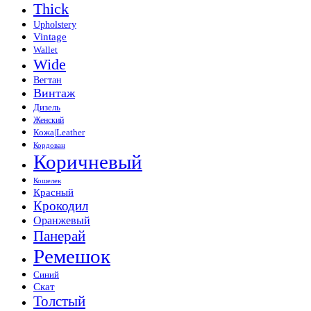
Thick
Upholstery
Vintage
Wallet
Wide
Вегтан
Винтаж
Дизель
Женский
Кожа|Leather
Кордован
Коричневый
Кошелек
Красный
Крокодил
Оранжевый
Панерай
Ремешок
Синий
Скат
Толстый