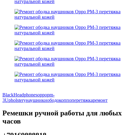
Black
Headphones
oppo
pm-
3
Upholstery
наушники
ободок
оппо
перетяжка
ремонт
Ремешки ручной работы для любых
часов