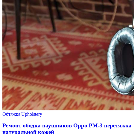
Обтяжка|Upholstery
Ремонт ободка наушников Oppo PM-3 перетяжка
натуральной кожей