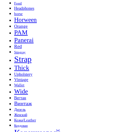
Fossil
Headphones
horse
Horween
Orange
PAM
Panerai
Red
Stingray
Strap
Thick
Upholstery
Vintage
Wallet
Wide
Вегтан
Винтаж
Дизель
Женский
Кожа|Leather
Кордован