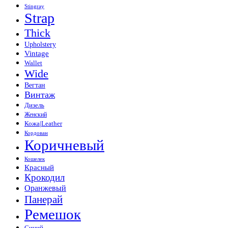
Stingray
Strap
Thick
Upholstery
Vintage
Wallet
Wide
Вегтан
Винтаж
Дизель
Женский
Кожа|Leather
Кордован
Коричневый
Кошелек
Красный
Крокодил
Оранжевый
Панерай
Ремешок