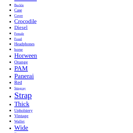
Buckle
Case
Cover
Crocodile
Diesel
Female
Fossil
Headphones
horse
Horween
Orange
PAM
Panerai
Red
Stingray
Strap
Thick
Upholstery
Vintage
Wallet
Wide