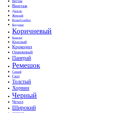
Вегтан
Винтаж
Дизель
Женский
Кожа|Leather
Кордован
Коричневый
Кошелек
Красный
Крокодил
Оранжевый
Панерай
Ремешок
Синий
Скат
Толстый
Хорвин
Черный
Чехол
Широкий