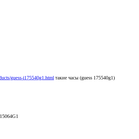
ducts/guess-i175540g1.html
такие часы (guess 175540g1)
W15064G1