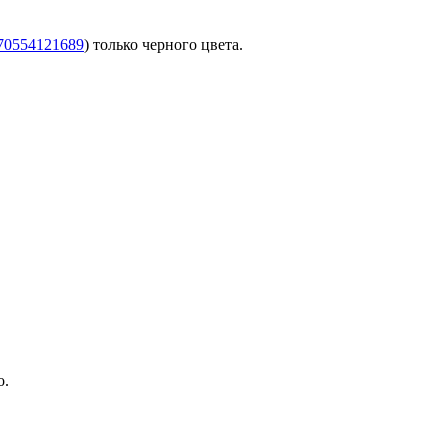
370554121689
) только черного цвета.
о.