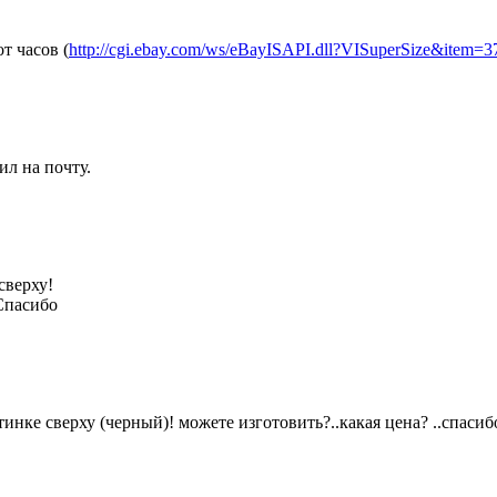
т часов (
http://cgi.ebay.com/ws/eBayISAPI.dll?VISuperSize&item=
ил на почту.
сверху!
 Спасибо
инке сверху (черный)! можете изготовить?..какая цена? ..спасиб