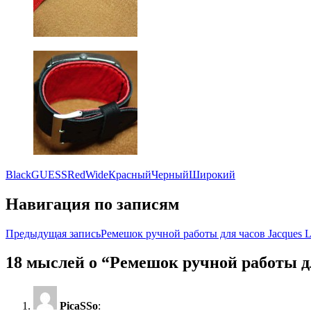
Black
GUESS
Red
Wide
Красный
Черный
Широкий
Навигация по записям
Предыдущая запись
Ремешок ручной работы для часов Jacques L
18 мыслей о “Ремешок ручной работы д
PicaSSo
: