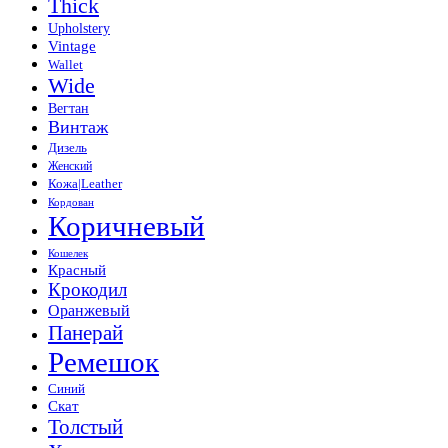
Thick
Upholstery
Vintage
Wallet
Wide
Вегтан
Винтаж
Дизель
Женский
Кожа|Leather
Кордован
Коричневый
Кошелек
Красный
Крокодил
Оранжевый
Панерай
Ремешок
Синий
Скат
Толстый