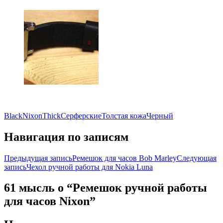
Black
Nixon
Thick
Серферские
Толстая кожа
Черный
Навигация по записям
Предыдущая запись
Ремешок для часов Bob Marley
Следующая
запись
Чехол ручной работы для Nokia Luna
61 мысль о “Ремешок ручной работы
для часов Nixon”