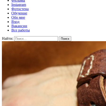
Фильмы
Instagram
Фотостена
Обучение
Обо мне
Вход
Вакансии
Все работы
Найти: