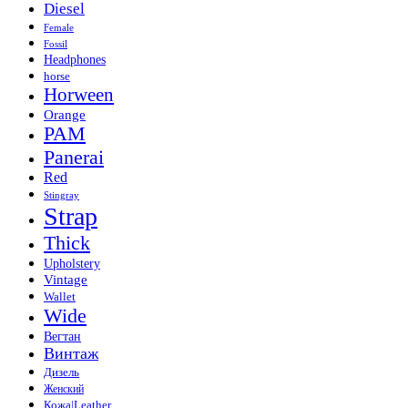
Diesel
Female
Fossil
Headphones
horse
Horween
Orange
PAM
Panerai
Red
Stingray
Strap
Thick
Upholstery
Vintage
Wallet
Wide
Вегтан
Винтаж
Дизель
Женский
Кожа|Leather