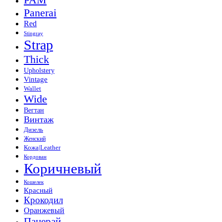
Panerai
Red
Stingray
Strap
Thick
Upholstery
Vintage
Wallet
Wide
Вегтан
Винтаж
Дизель
Женский
Кожа|Leather
Кордован
Коричневый
Кошелек
Красный
Крокодил
Оранжевый
Панерай