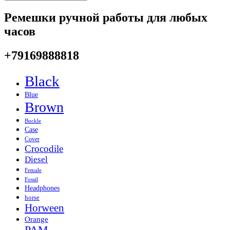
Ремешки ручной работы для любых
часов
+79169888818
Black
Blue
Brown
Buckle
Case
Cover
Crocodile
Diesel
Female
Fossil
Headphones
horse
Horween
Orange
PAM