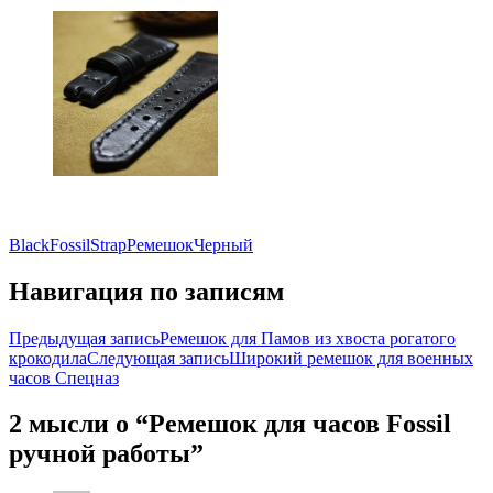
Black
Fossil
Strap
Ремешок
Черный
Навигация по записям
Предыдущая запись
Ремешок для Памов из хвоста рогатого
крокодила
Следующая запись
Широкий ремешок для военных
часов Спецназ
2 мысли о “Ремешок для часов Fossil
ручной работы”