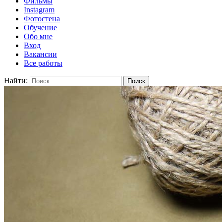
Фильмы
Instagram
Фотостена
Обучение
Обо мне
Вход
Вакансии
Все работы
Найти: