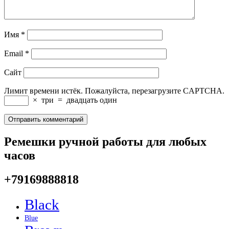
Имя
*
Email
*
Сайт
Лимит времени истёк. Пожалуйста, перезагрузите CAPTCHA.
×
три
=
двадцать один
Ремешки ручной работы для любых
часов
+79169888818
Black
Blue