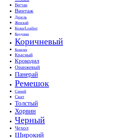
Вегтан
Винтаж
Дизель
Женский
Кожа|Leather
Кордован
Коричневый
Кошелек
Красный
Крокодил
Оранжевый
Панерай
Ремешок
Синий
Скат
Толстый
Хорвин
Черный
Чехол
Широкий