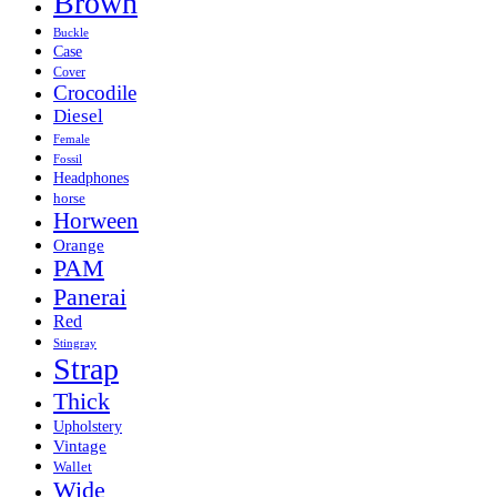
Brown
Buckle
Case
Cover
Crocodile
Diesel
Female
Fossil
Headphones
horse
Horween
Orange
PAM
Panerai
Red
Stingray
Strap
Thick
Upholstery
Vintage
Wallet
Wide