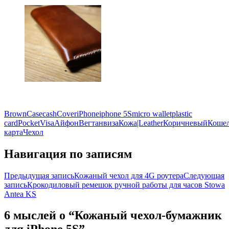
Brown
Case
cash
Cover
iPhone
iphone 5S
micro wallet
plastic
card
Pocket
Visa
Айфон
Вегтан
виза
Кожа|Leather
Коричневый
Коше
карта
Чехол
Навигация по записям
Предыдущая запись
Кожаный чехол для 4G роутера
Следующая
запись
Крокодиловый ремешок ручной работы для часов Stowa
Antea KS
6 мыслей о “Кожаный чехол-бумажник