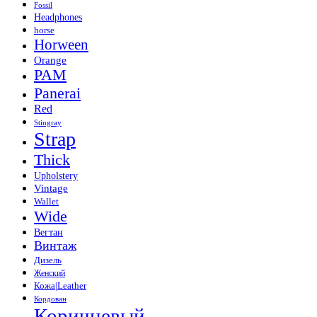
Fossil
Headphones
horse
Horween
Orange
PAM
Panerai
Red
Stingray
Strap
Thick
Upholstery
Vintage
Wallet
Wide
Вегтан
Винтаж
Дизель
Женский
Кожа|Leather
Кордован
Коричневый