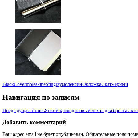
Black
Cover
moleskine
Stingray
молексин
Обложка
Скат
Черный
Навигация по записям
Предыдущая запись
Яркий крокодиловый чехол для брелка авт
Добавить комментарий
Ваш адрес email не будет опубликован.
Обязательные поля пом