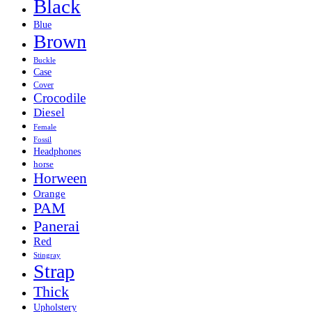
Black
Blue
Brown
Buckle
Case
Cover
Crocodile
Diesel
Female
Fossil
Headphones
horse
Horween
Orange
PAM
Panerai
Red
Stingray
Strap
Thick
Upholstery