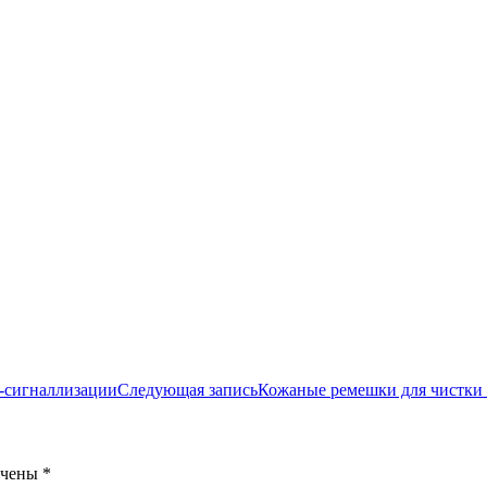
о-сигналлизации
Следующая запись
Кожаные ремешки для чистки в
ечены
*