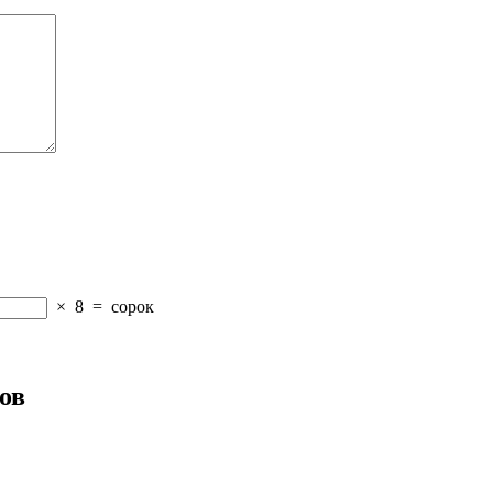
×
8
=
сорок
ов