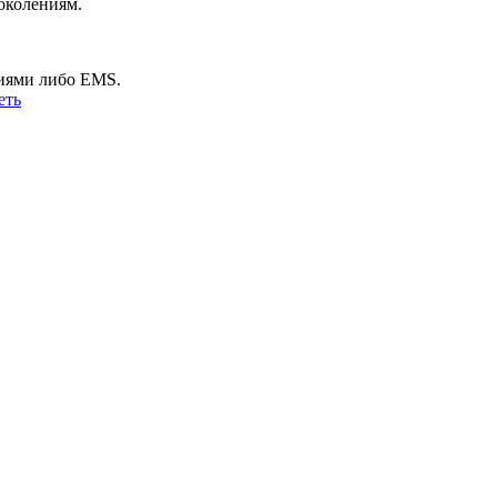
околениям.
ниями либо EMS.
еть