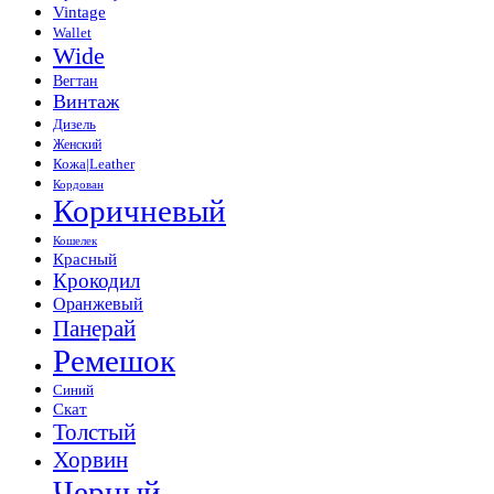
Vintage
Wallet
Wide
Вегтан
Винтаж
Дизель
Женский
Кожа|Leather
Кордован
Коричневый
Кошелек
Красный
Крокодил
Оранжевый
Панерай
Ремешок
Синий
Скат
Толстый
Хорвин
Черный