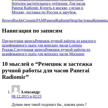
Brown
Buckle
Ceramic
PAM
Panerai
Radiomir
Strap
Застежка
Керамик
Навигация по записям
Предыдущая запись
Ремешок ручной работы из красного
шлифованного ската для женских часов Lorenzo
Pozzan.
Следующая запись
Ремешок ручной работы из
шлифованного ската для женских часов Москино
10 мыслей о “Ремешок и застежка
ручной работы для часов Panerai
Radiomir”
Александр
:
08.12.2015 в 02:23
Думаю мне такой подошел бы , какова цена ?