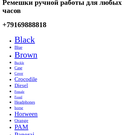
Ремешки ручной работы для любых
часов
+79169888818
Black
Blue
Brown
Buckle
Case
Cover
Crocodile
Diesel
Female
Fossil
Headphones
horse
Horween
Orange
PAM
Panerai