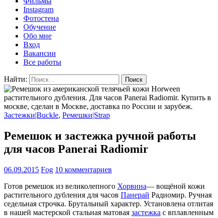
Фильмы
Instagram
Фотостена
Обучение
Обо мне
Вход
Вакансии
Все работы
Найти:
Застежки|Buckle
,
Ремешки|Strap
Ремешок и застежка ручной работы
для часов Panerai Radiomir
06.09.2015
Fog
10 комментариев
Готов ремешок из великолепного
Хорвина
— вощёной кожи
растительного дубления для часов
Панерай
Радиомир. Ручная
седельная строчка. Брутальный характер. Установлена отлитая
в нашей мастерской стальная матовая
застежка
с вплавленным