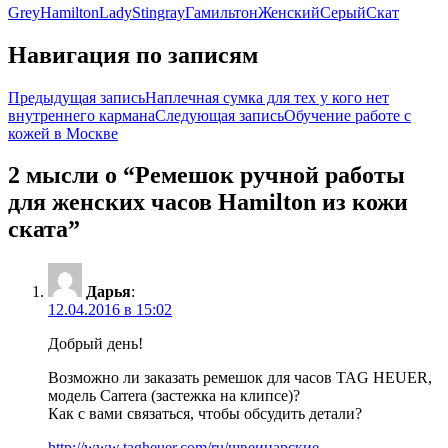
Grey
Hamilton
Lady
Stingray
Гамильтон
Женский
Серый
Скат
Навигация по записям
Предыдущая запись
Наплечная сумка для тех у кого нет
внутреннего кармана
Следующая запись
Обучение работе с
кожей в Москве
2 мысли о “Ремешок ручной работы
для женских часов Hamilton из кожи
ската”
Дарья
:
12.04.2016 в 15:02
Добрый день!
Возможно ли заказать ремешок для часов TAG HEUER,
модель Carrera (застежка на клипсе)?
Как с вами связаться, чтобы обсудить детали?
http://www.tagheuer.com/ru/швеицарские-