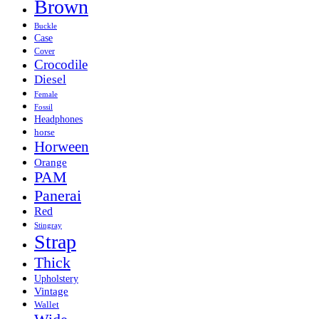
Brown
Buckle
Case
Cover
Crocodile
Diesel
Female
Fossil
Headphones
horse
Horween
Orange
PAM
Panerai
Red
Stingray
Strap
Thick
Upholstery
Vintage
Wallet