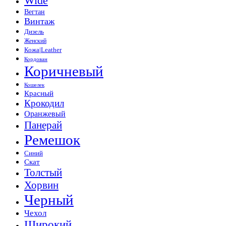
Wide
Вегтан
Винтаж
Дизель
Женский
Кожа|Leather
Кордован
Коричневый
Кошелек
Красный
Крокодил
Оранжевый
Панерай
Ремешок
Синий
Скат
Толстый
Хорвин
Черный
Чехол
Широкий