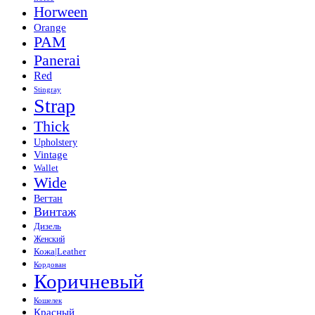
Horween
Orange
PAM
Panerai
Red
Stingray
Strap
Thick
Upholstery
Vintage
Wallet
Wide
Вегтан
Винтаж
Дизель
Женский
Кожа|Leather
Кордован
Коричневый
Кошелек
Красный