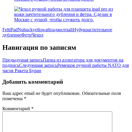
Felt
iPad
Nubuck
yellow
айпад
желтый
Нубук
растительное
дубление
Фетр
Чехол
Навигация по записям
Предыдущая запись
Папка из аллигатора для документов на
подпись
Следующая запись
Ремешок ручной работы NATO для
часов Ракета Буран
Добавить комментарий
Ваш адрес email не будет опубликован.
Обязательные поля
помечены
*
Комментарий
*