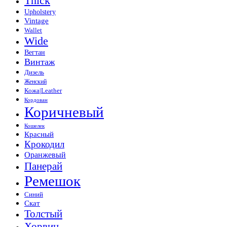
Thick
Upholstery
Vintage
Wallet
Wide
Вегтан
Винтаж
Дизель
Женский
Кожа|Leather
Кордован
Коричневый
Кошелек
Красный
Крокодил
Оранжевый
Панерай
Ремешок
Синий
Скат
Толстый
Хорвин