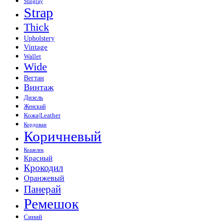
Stingray
Strap
Thick
Upholstery
Vintage
Wallet
Wide
Вегтан
Винтаж
Дизель
Женский
Кожа|Leather
Кордован
Коричневый
Кошелек
Красный
Крокодил
Оранжевый
Панерай
Ремешок
Синий