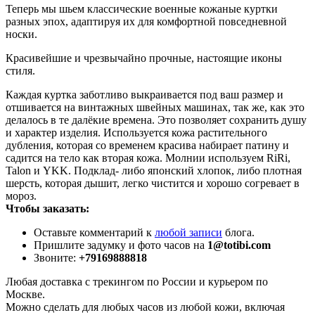
Теперь мы шьем классические военные кожаные куртки
разных эпох, адаптируя их для комфортной повседневной
носки.
Красивейшие и чрезвычайно прочные, настоящие иконы
стиля.
Каждая куртка заботливо выкраивается под ваш размер и
отшивается на винтажных швейных машинах, так же, как это
делалось в те далёкие времена. Это позволяет сохранить душу
и характер изделия. Используется кожа растительного
дубления, которая со временем красива набирает патину и
садится на тело как вторая кожа. Молнии используем RiRi,
Talon и YKK. Подклад- либо японский хлопок, либо плотная
шерсть, которая дышит, легко чистится и хорошо согревает в
мороз.
Чтобы заказать:
Оставьте комментарий к
любой записи
блога.
Пришлите задумку и фото часов на
1@totibi.com
Звоните:
+79169888818
Любая доставка с трекингом по России и курьером по
Москве.
Можно сделать для любых часов из любой кожи, включая