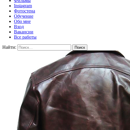
Фильмы
Instagram
Фотостена
Обучение
Обо мне
Вход
Вакансии
Все работы
Найти: