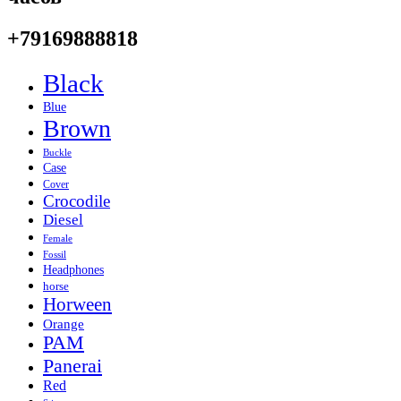
+79169888818
Black
Blue
Brown
Buckle
Case
Cover
Crocodile
Diesel
Female
Fossil
Headphones
horse
Horween
Orange
PAM
Panerai
Red