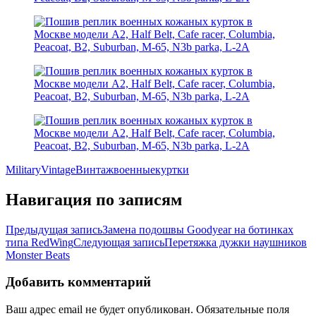
Military
Vintage
Винтаж
военные
куртки
Навигация по записям
Предыдущая запись
Замена подошвы Goodyear на ботинках
типа RedWing
Следующая запись
Перетяжка дужки наушников
Monster Beats
Добавить комментарий
Ваш адрес email не будет опубликован.
Обязательные поля