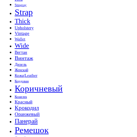
Stingray
Strap
Thick
Upholstery
Vintage
Wallet
Wide
Вегтан
Винтаж
Дизель
Женский
Кожа|Leather
Кордован
Коричневый
Кошелек
Красный
Крокодил
Оранжевый
Панерай
Ремешок