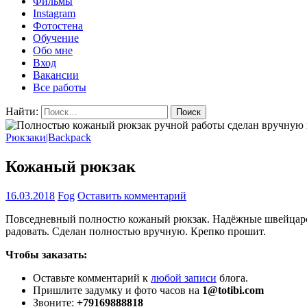
Фильмы
Instagram
Фотостена
Обучение
Обо мне
Вход
Вакансии
Все работы
Найти:
Рюкзаки|Backpack
Кожаный рюкзак
16.03.2018
Fog
Оставить комментарий
Повседневный полностю кожаный рюкзак. Надёжные швейцарские
радовать. Сделан полностью вручную. Крепко прошит.
Чтобы заказать:
Оставьте комментарий к
любой записи
блога.
Пришлите задумку и фото часов на
1@totibi.com
Звоните:
+79169888818