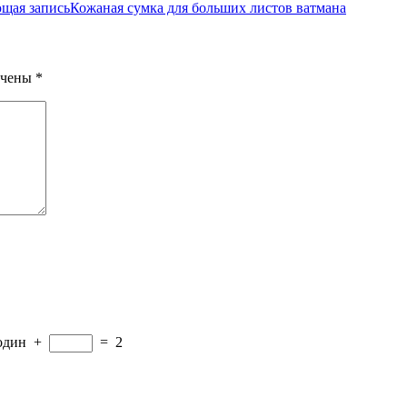
щая запись
Кожаная сумка для больших листов ватмана
ечены
*
один
+
=
2