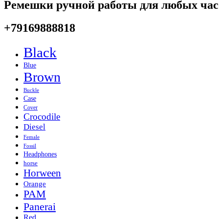
Ремешки ручной работы для любых час
+79169888818
Black
Blue
Brown
Buckle
Case
Cover
Crocodile
Diesel
Female
Fossil
Headphones
horse
Horween
Orange
PAM
Panerai
Red