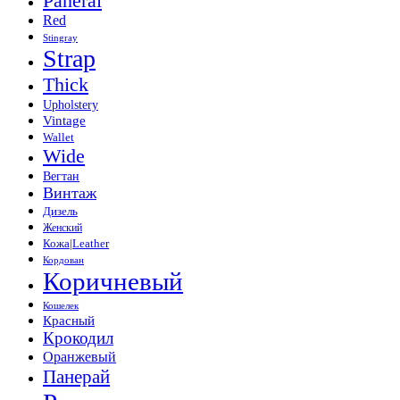
Panerai
Red
Stingray
Strap
Thick
Upholstery
Vintage
Wallet
Wide
Вегтан
Винтаж
Дизель
Женский
Кожа|Leather
Кордован
Коричневый
Кошелек
Красный
Крокодил
Оранжевый
Панерай