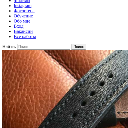
Фильмы
Instagram
Фотостена
Обучение
Обо мне
Вход
Вакансии
Все работы
Найти: