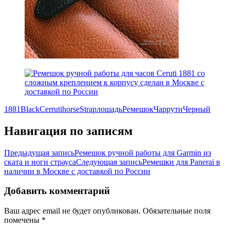
1881
Black
Cerruti
horse
Strap
лошадь
Ремешок
Чаррути
Черный
Навигация по записям
Предыдущая запись
Ремешок ручной работы для Garmin из
ската и ноги страуса
Следующая запись
Ремешки для Panerai в
наличии в Москве с доставкой по России
Добавить комментарий
Ваш адрес email не будет опубликован.
Обязательные поля
помечены
*