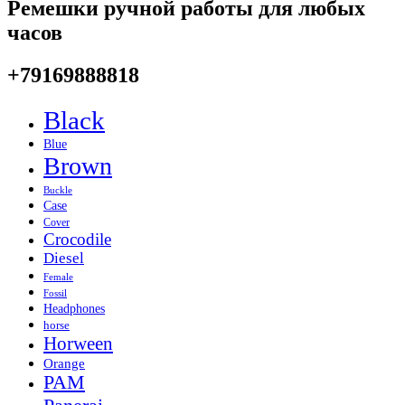
Ремешки ручной работы для любых
часов
+79169888818
Black
Blue
Brown
Buckle
Case
Cover
Crocodile
Diesel
Female
Fossil
Headphones
horse
Horween
Orange
PAM