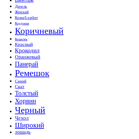
Дизель
Женский
Кожа|Leather
Кордован
Коричневый
Кошелек
Красный
Крокодил
Оранжевый
Панерай
Ремешок
Синий
Скат
Толстый
Хорвин
Черный
Чехол
Широкий
лошадь