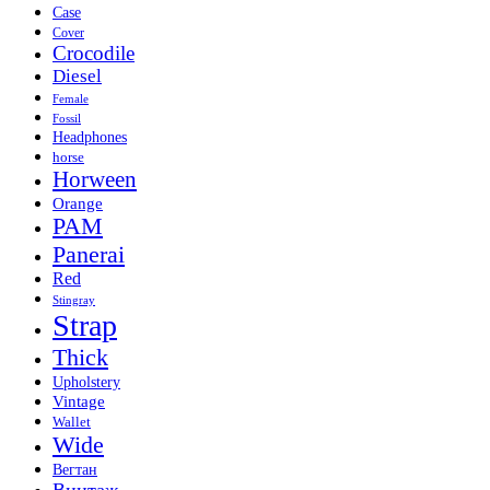
Case
Cover
Crocodile
Diesel
Female
Fossil
Headphones
horse
Horween
Orange
PAM
Panerai
Red
Stingray
Strap
Thick
Upholstery
Vintage
Wallet
Wide
Вегтан
Винтаж