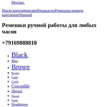
Black
casio
sophisticated
Strap
касио
Ремешок
сложное
крепление
Черный
Ремешки ручной работы для любых
часов
+79169888818
Black
Blue
Brown
Buckle
Case
Cover
Crocodile
Diesel
Female
Fossil
Headphones