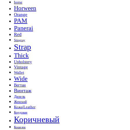
horse
Horween
Orange
PAM
Panerai
Red
Stingray
Strap
Thick
Upholstery
Vintage
Wallet
Wide
Вегтан
Винтаж
Дизель
Женский
Кожа|Leather
Кордован
Коричневый
Кошелек