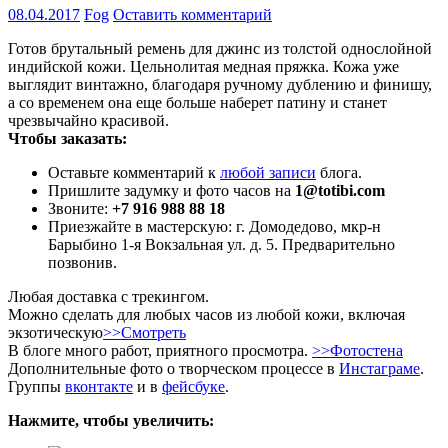
08.04.2017
Fog
Оставить комментарий
Готов брутальный ремень для джинс из толстой однослойной
индийской кожи. Цельнолитая медная пряжка. Кожа уже
выглядит винтажно, благодаря ручному дублению и финишу,
а со временем она еще больше наберет патину и станет
чрезвычайно красивой.
Чтобы заказать:
Оставьте комментарий к
любой записи
блога.
Пришлите задумку и фото часов на
1@totibi.com
Звоните:
+7 916 988 88 18
Приезжайте в мастерскую: г. Домодедово, мкр-н
Барыбино 1-я Вокзальная ул. д. 5. Предварительно
позвонив.
Любая доставка с трекингом.
Можно сделать для любых часов из любой кожи, включая
экзотическую
>>Смотреть
В блоге много работ, приятного просмотра.
>>Фотостена
Дополнительные фото о творческом процессе в
Инстаграме
.
Группы
вконтакте
и в
фейсбуке
.
Нажмите, чтобы увеличить: