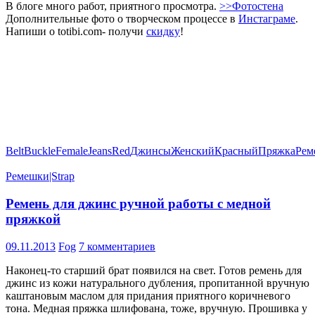
В блоге много работ, приятного просмотра.
>>Фотостена
Дополнительные фото о творческом процессе в
Инстаграме
.
Напиши о totibi.com- получи
скидку
!
Belt
Buckle
Female
Jeans
Red
Джинсы
Женский
Красный
Пряжка
Рем
Ремешки|Strap
Ремень для джинс ручной работы с медной
пряжкой
09.11.2013
Fog
7 комментариев
Наконец-то старший брат появился на свет. Готов ремень для
джинс из кожи натурального дубления, пропитанной вручную
каштановым маслом для придания приятного коричневого
тона. Медная пряжка шлифована, тоже, вручную. Прошивка у