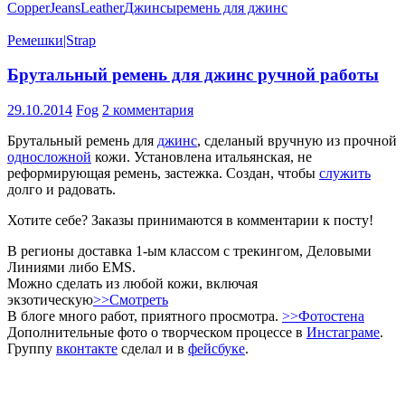
Copper
Jeans
Leather
Джинсы
ремень для джинс
Ремешки|Strap
Брутальный ремень для джинс ручной работы
29.10.2014
Fog
2 комментария
Брутальный ремень для
джинс
, сделаный вручную из прочной
односложной
кожи. Установлена итальянская, не
реформирующая ремень, застежка. Создан, чтобы
служить
долго и радовать.
Хотите cебе? Заказы принимаются в комментарии к посту!
В регионы доставка 1-ым классом с трекингом, Деловыми
Линиями либо EMS.
Можно сделать из любой кожи, включая
экзотическую
>>Смотреть
В блоге много работ, приятного просмотра.
>>Фотостена
Дополнительные фото о творческом процессе в
Инстаграме
.
Группу
вконтакте
сделал и в
фейсбуке
.