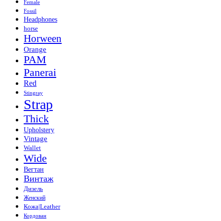
Female
Fossil
Headphones
horse
Horween
Orange
PAM
Panerai
Red
Stingray
Strap
Thick
Upholstery
Vintage
Wallet
Wide
Вегтан
Винтаж
Дизель
Женский
Кожа|Leather
Кордован