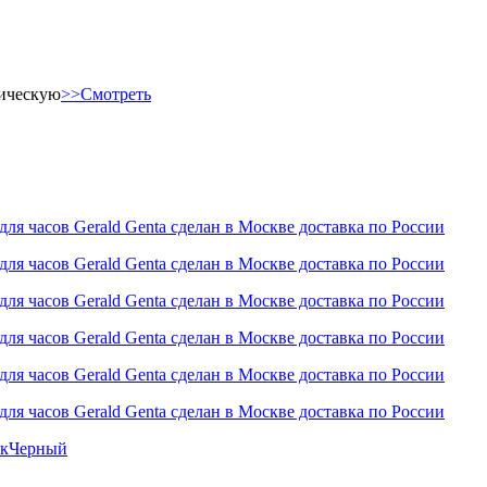
тическую
>>Смотреть
к
Черный