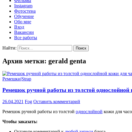
Фильмы
Instagram
Фотостена
Обучение
Обо мне
Вход
Вакансии
Все работы
Найти:
Архив метки: gerald genta
Ремешки|Strap
Ремешок ручной работы из толстой однослойной 
26.04.2021
Fog
Оставить комментарий
Ремешок ручной работы из толстой
однослойной
кожи для часо
Чтобы заказать:
Оставьте комментарий к
любой записи
блога.