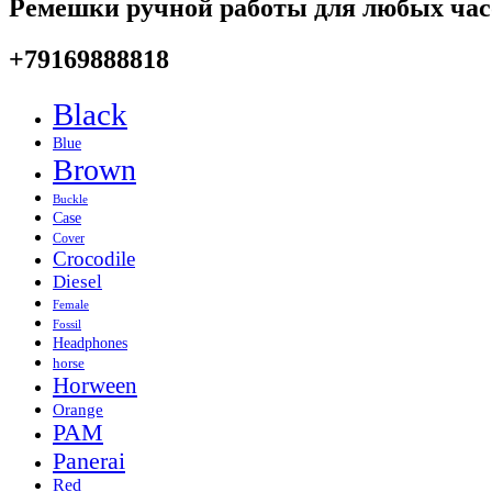
Ремешки ручной работы для любых час
+79169888818
Black
Blue
Brown
Buckle
Case
Cover
Crocodile
Diesel
Female
Fossil
Headphones
horse
Horween
Orange
PAM
Panerai
Red