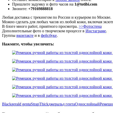
Пришлите задумку и фото часов на
1@totibi.com
Звоните:
+79169888818
Любая доставка с трекингом по России и курьером по Москве.
Можно сделать для любых часов из любой кожи, включая экзо
В блоге много работ, приятного просмотра.
>>Фотостена
Дополнительные фото о творческом процессе в
Инстаграме
.
Группы
вконтакте
и в
фейсбуке
.
Нажмите, чтобы увеличить:
Black
gerald genta
Strap
Thick
джеральд гента
Однослойный
Ремешо