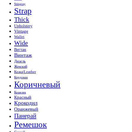
Stingray
Strap
Thick
Upholstery
Vintage
Wallet
Wide
Вегтан
Винтаж
Дизель
Женский
Кожа|Leather
Кордован
Коричневый
Кошелек
Красный
Крокодил
Оранжевый
Панерай
Ремешок