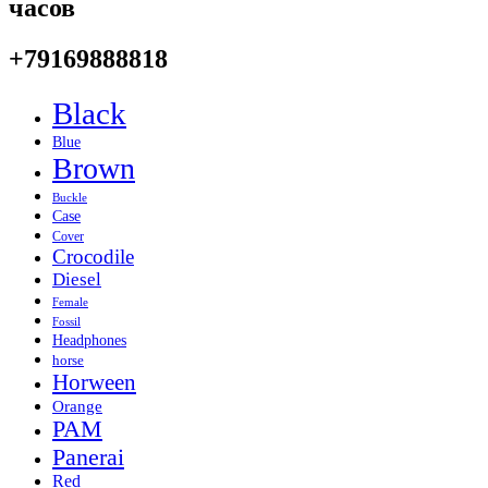
часов
+79169888818
Black
Blue
Brown
Buckle
Case
Cover
Crocodile
Diesel
Female
Fossil
Headphones
horse
Horween
Orange
PAM
Panerai
Red