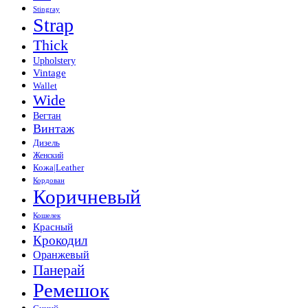
Stingray
Strap
Thick
Upholstery
Vintage
Wallet
Wide
Вегтан
Винтаж
Дизель
Женский
Кожа|Leather
Кордован
Коричневый
Кошелек
Красный
Крокодил
Оранжевый
Панерай
Ремешок