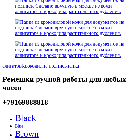
алигатор
Крокодил
на подпись
папка
Ремешки ручной работы для любых
часов
+79169888818
Black
Blue
Brown