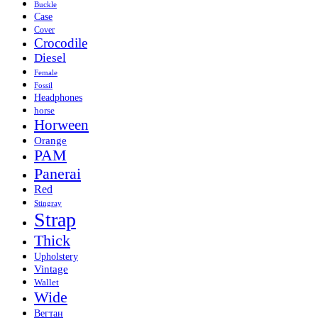
Buckle
Case
Cover
Crocodile
Diesel
Female
Fossil
Headphones
horse
Horween
Orange
PAM
Panerai
Red
Stingray
Strap
Thick
Upholstery
Vintage
Wallet
Wide
Вегтан