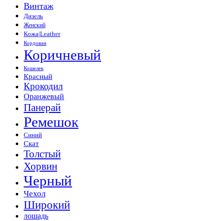
Винтаж
Дизель
Женский
Кожа|Leather
Кордован
Коричневый
Кошелек
Красный
Крокодил
Оранжевый
Панерай
Ремешок
Синий
Скат
Толстый
Хорвин
Черный
Чехол
Широкий
лошадь