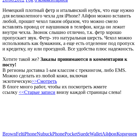
Немецкий плотный фетр и итальянский нубук, что еще нужно
для великолепного чехла для iPhone? Айфон можно вставить
любой, прошит чехол таким образом, что можно смело
вставлять провод от наушников в телефон, когда он лежит
внутри чехла. Звонок слышно отлично, т.к. фетр хорошо
пропускает звук. Фетр- это натуральная шерсть. Чехол можно
использовать как бумажник, а еще есть отделение под пропуск
и кредитку, ну или проездной. Все удобства плюс надежность.
Хотите такой же?
Заказы принимаются в комментарии к
посту!
В регионы доставка 1-ым классом с трекингом, либо EMS.
Можно сделать из любой кожи, включая
экзотическую
>>Смотреть
В блоге много работ, чтобы их посмотреть жмите
ссылку
<<Старые записи
внизу каждой страницы слева!
Brown
Felt
iPhone
Nubuck
Phone
Pocket
Suede
Wallet
Айфон
Коричне