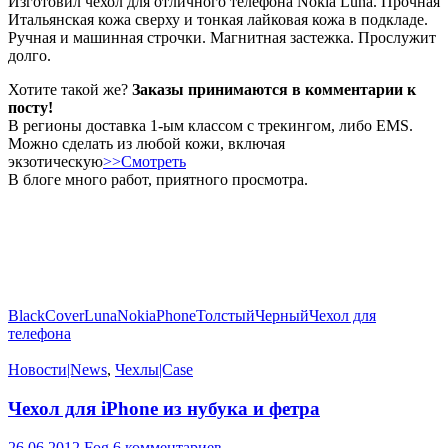
Изготовил чехол для отличного телефона Nokia Luna. Прочная
Итальянская кожа сверху и тонкая лайковая кожа в подкладе.
Ручная и машинная строчки. Магнитная застежка. Прослужит
долго.
Хотите такой же?
Заказы принимаются в комментарии к
посту!
В регионы доставка 1-ым классом с трекингом, либо EMS.
Можно сделать из любой кожи, включая
экзотическую
>>Смотреть
В блоге много работ, приятного просмотра.
Black
Cover
Luna
Nokia
Phone
Толстый
Черный
Чехол для
телефона
Новости|News
,
Чехлы|Case
Чехол для iPhone из нубука и фетра
26.06.2012
Fog
6 комментариев