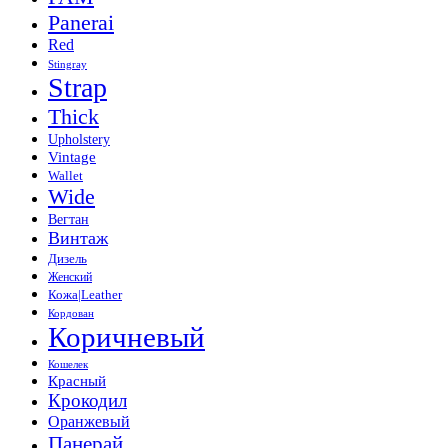
Panerai
Red
Stingray
Strap
Thick
Upholstery
Vintage
Wallet
Wide
Вегтан
Винтаж
Дизель
Женский
Кожа|Leather
Кордован
Коричневый
Кошелек
Красный
Крокодил
Оранжевый
Панерай