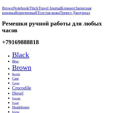
Brown
Notebook
Thick
Travel Journal
Блокнот
Записная
книжка
Коричневый
Толстая кожа
Тревел Джоурнал
Ремешки ручной работы для любых
часов
+79169888818
Black
Blue
Brown
Buckle
Case
Cover
Crocodile
Diesel
Female
Fossil
Headphones
horse