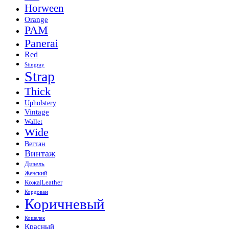
Horween
Orange
PAM
Panerai
Red
Stingray
Strap
Thick
Upholstery
Vintage
Wallet
Wide
Вегтан
Винтаж
Дизель
Женский
Кожа|Leather
Кордован
Коричневый
Кошелек
Красный