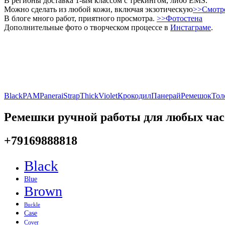
В регионы доставка 1-ым классом с трекингом, либо EMS.
Можно сделать из любой кожи, включая экзотическую
>>Смотр
В блоге много работ, приятного просмотра.
>>Фотостена
Дополнительные фото о творческом процессе в
Инстаграме
.
Black
PAM
Panerai
Strap
Thick
Violet
Крокодил
Панерай
Ремешок
Тол
Ремешки ручной работы для любых час
+79169888818
Black
Blue
Brown
Buckle
Case
Cover