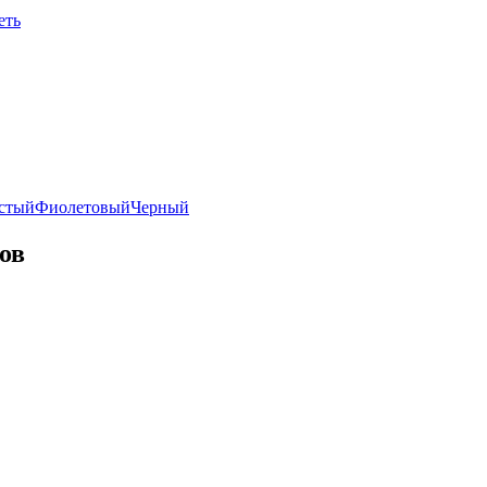
еть
стый
Фиолетовый
Черный
ов