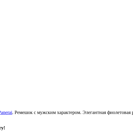
Panerai
. Ремешок с мужским характером. Элегантная фиолетовая р
ту!