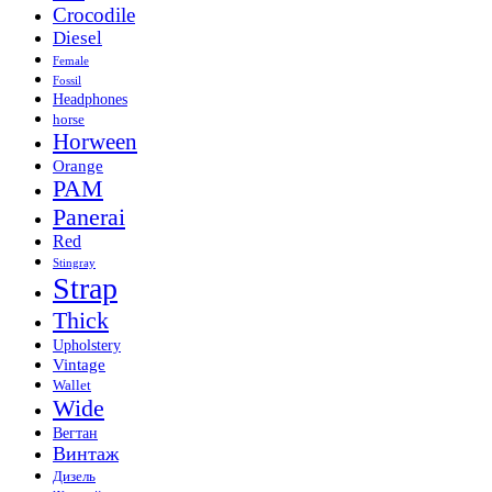
Crocodile
Diesel
Female
Fossil
Headphones
horse
Horween
Orange
PAM
Panerai
Red
Stingray
Strap
Thick
Upholstery
Vintage
Wallet
Wide
Вегтан
Винтаж
Дизель