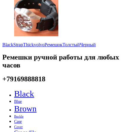
Black
Strap
Thick
volvo
Ремешок
Толстый
Черный
Ремешки ручной работы для любых
часов
+79169888818
Black
Blue
Brown
Buckle
Case
Cover