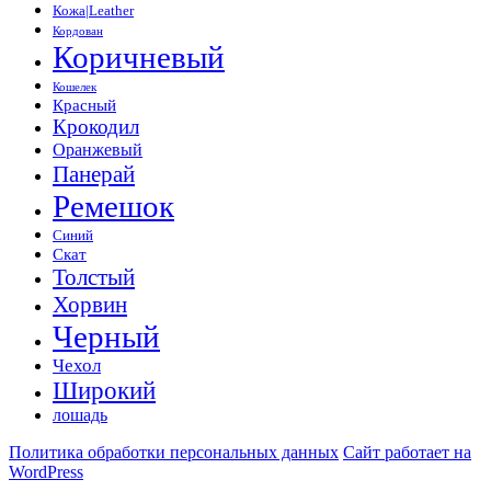
Кожа|Leather
Кордован
Коричневый
Кошелек
Красный
Крокодил
Оранжевый
Панерай
Ремешок
Синий
Скат
Толстый
Хорвин
Черный
Чехол
Широкий
лошадь
Политика обработки персональных данных
Сайт работает на
WordPress