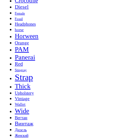
Crocodile
Diesel
Female
Fossil
Headphones
horse
Horween
Orange
PAM
Panerai
Red
Stingray
Strap
Thick
Upholstery
Vintage
Wallet
Wide
Вегтан
Винтаж
Дизель
Женский