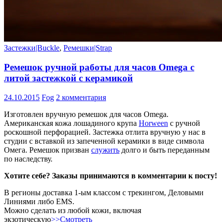
Застежки|Buckle
,
Ремешки|Strap
Ремешок ручной работы для часов Omega c
литой застежкой с керамикой
24.10.2015
Fog
2 комментария
Изготовлен вручную ремешок для часов Omega.
Американская кожа лошадиного крупа
Horween
c ручной
роскошной перфорацией. Застежка отлита вручную у нас в
студии с вставкой из запеченной керамики в виде символа
Омега. Ремешок призван
служить
долго и быть переданным
по наследству.
Хотите себе? Заказы принимаются в комментарии к посту!
В регионы доставка 1-ым классом с трекингом, Деловыми
Линиями либо EMS.
Можно сделать из любой кожи, включая
экзотическую
>>Смотреть