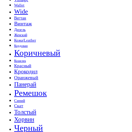
Wallet
Wide
Вегтан
Винтаж
Дизель
Женский
Кожа|Leather
Кордован
Коричневый
Кошелек
Красный
Крокодил
Оранжевый
Панерай
Ремешок
Синий
Скат
Толстый
Хорвин
Черный