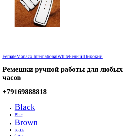
Female
Monaco International
White
Белый
Широкий
Ремешки ручной работы для любых
часов
+79169888818
Black
Blue
Brown
Buckle
Case