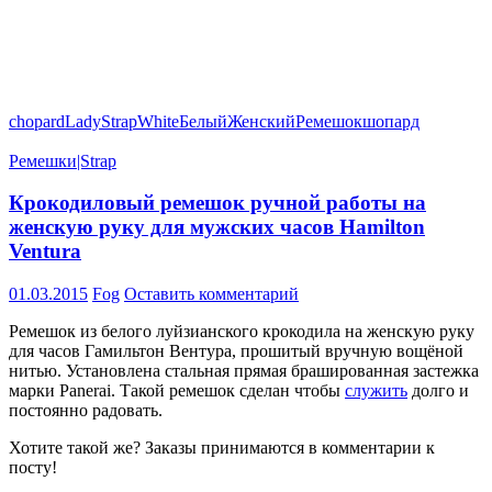
chopard
Lady
Strap
White
Белый
Женский
Ремешок
шопард
Ремешки|Strap
Крокодиловый ремешок ручной работы на
женскую руку для мужских часов Hamilton
Ventura
01.03.2015
Fog
Оставить комментарий
Ремешок из белого луйзианского крокодила на женскую руку
для часов Гамильтон Вентура, прошитый вручную вощёной
нитью. Установлена стальная прямая брашированная застежка
марки Panerai. Такой ремешок сделан чтобы
служить
долго и
постоянно радовать.
Хотите такой же? Заказы принимаются в комментарии к
посту!