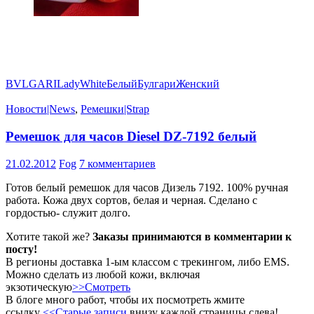
BVLGARI
Lady
White
Белый
Булгари
Женский
Новости|News
,
Ремешки|Strap
Ремешок для часов Diesel DZ-7192 белый
21.02.2012
Fog
7 комментариев
Готов белый ремешок для часов Дизель 7192. 100% ручная
работа. Кожа двух сортов, белая и черная. Сделано с
гордостью- служит долго.
Хотите такой же?
Заказы принимаются в комментарии к
посту!
В регионы доставка 1-ым классом с трекингом, либо EMS.
Можно сделать из любой кожи, включая
экзотическую
>>Смотреть
В блоге много работ, чтобы их посмотреть жмите
ссылку
<<Старые записи
внизу каждой страницы слева!