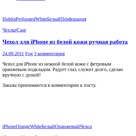
Hublot
Perforated
White
Белый
Перфорация
Чехлы|Case
Чехол для iPhone из белой кожи ручная работа
24.09.2011
Fog
3 комментария
Чехол для iPhone из нежной белой кожи с фетровым
оранжевым подкладом. Радует глаз, служит долго, сделан
вручную с душой!
Заказы принимаются в комментарии к посту.
iPhone
Orange
White
Белый
Оранжевый
Чехол