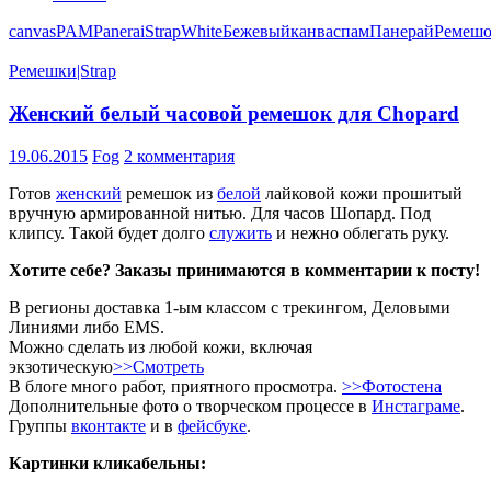
canvas
PAM
Panerai
Strap
White
Бежевый
канвас
пам
Панерай
Ремеш
Ремешки|Strap
Женский белый часовой ремешок для Chopard
19.06.2015
Fog
2 комментария
Готов
женский
ремешок из
белой
лайковой кожи прошитый
вручную армированной нитью. Для часов Шопард. Под
клипсу. Такой будет долго
служить
и нежно облегать руку.
Хотите себе? Заказы принимаются в комментарии к посту!
В регионы доставка 1-ым классом с трекингом, Деловыми
Линиями либо EMS.
Можно сделать из любой кожи, включая
экзотическую
>>Смотреть
В блоге много работ, приятного просмотра.
>>Фотостена
Дополнительные фото о творческом процессе в
Инстаграме
.
Группы
вконтакте
и в
фейсбуке
.
Картинки кликабельны: