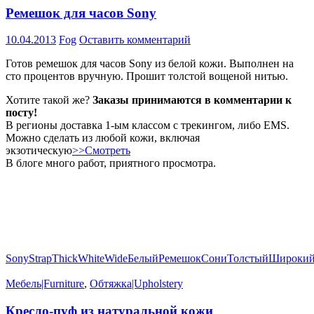
Ремешок для часов Sony
10.04.2013
Fog
Оставить комментарий
Готов ремешок для часов Sony из белой кожи. Выполнен на
сто процентов вручную. Прошит толстой вощеной нитью.
Хотите такой же?
Заказы принимаются в комментарии к
посту!
В регионы доставка 1-ым классом с трекингом, либо EMS.
Можно сделать из любой кожи, включая
экзотическую
>>Смотреть
В блоге много работ, приятного просмотра.
Sony
Strap
Thick
White
Wide
Белый
Ремешок
Сони
Толстый
Широки
Мебель|Furniture
,
Обтяжка|Upholstery
Кресло-пуф из натуральной кожи