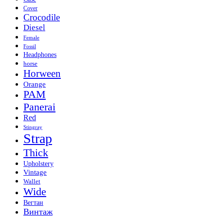
Cover
Crocodile
Diesel
Female
Fossil
Headphones
horse
Horween
Orange
PAM
Panerai
Red
Stingray
Strap
Thick
Upholstery
Vintage
Wallet
Wide
Вегтан
Винтаж