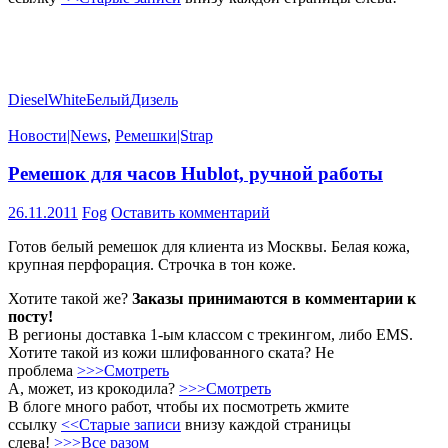
Diesel
White
Белый
Дизель
Новости|News
,
Ремешки|Strap
Ремешок для часов Hublot, ручной работы
26.11.2011
Fog
Оставить комментарий
Готов белый ремешок для клиента из Москвы. Белая кожа,
крупная перфорация. Строчка в тон коже.
Хотите такой же?
Заказы принимаются в комментарии к
посту!
В регионы доставка 1-ым классом с трекингом, либо EMS.
Хотите такой из кожи шлифованного ската? Не
проблема
>>>Смотреть
А, может, из крокодила?
>>>Смотреть
В блоге много работ, чтобы их посмотреть жмите
ссылку
<<Старые записи
внизу каждой страницы
слева!
>>>Все разом