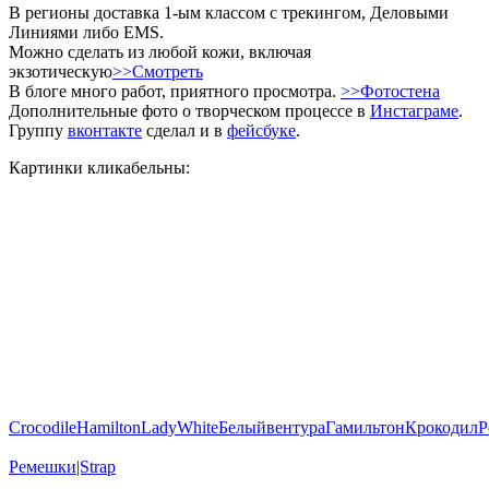
В регионы доставка 1-ым классом с трекингом, Деловыми
Линиями либо EMS.
Можно сделать из любой кожи, включая
экзотическую
>>Смотреть
В блоге много работ, приятного просмотра.
>>Фотостена
Дополнительные фото о творческом процессе в
Инстаграме
.
Группу
вконтакте
сделал и в
фейсбуке
.
Картинки кликабельны:
Crocodile
Hamilton
Lady
White
Белый
вентура
Гамильтон
Крокодил
Р
Ремешки|Strap