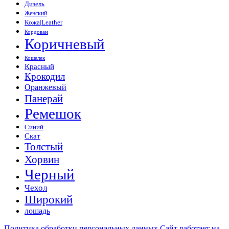
Дизель
Женский
Кожа|Leather
Кордован
Коричневый
Кошелек
Красный
Крокодил
Оранжевый
Панерай
Ремешок
Синий
Скат
Толстый
Хорвин
Черный
Чехол
Широкий
лошадь
Политика обработки персональных данных
Сайт работает на