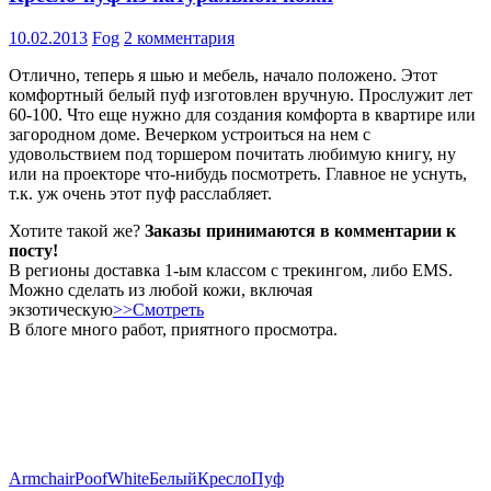
10.02.2013
Fog
2 комментария
Отлично, теперь я шью и мебель, начало положено. Этот
комфортный белый пуф изготовлен вручную. Прослужит лет
60-100. Что еще нужно для создания комфорта в квартире или
загородном доме. Вечерком устроиться на нем с
удовольствием под торшером почитать любимую книгу, ну
или на проекторе что-нибудь посмотреть. Главное не уснуть,
т.к. уж очень этот пуф расслабляет.
Хотите такой же?
Заказы принимаются в комментарии к
посту!
В регионы доставка 1-ым классом с трекингом, либо EMS.
Можно сделать из любой кожи, включая
экзотическую
>>Смотреть
В блоге много работ, приятного просмотра.
Armchair
Poof
White
Белый
Кресло
Пуф